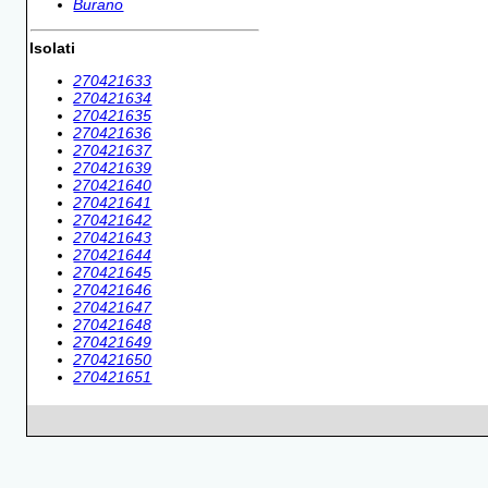
Burano
Isolati
270421633
270421634
270421635
270421636
270421637
270421639
270421640
270421641
270421642
270421643
270421644
270421645
270421646
270421647
270421648
270421649
270421650
270421651