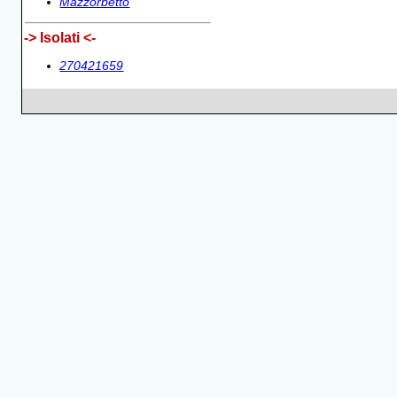
Mazzorbetto
-> Isolati <-
270421659