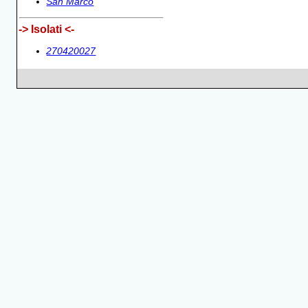
San Marco
-> Isolati <-
270420027